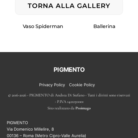
TORNA ALLA GALLERY
Vaso Spiderman
Ballerina
Back
PIGMENTO
To
Top
Privacy Policy
Cookie Policy
© 2016-2026 - PIGMENTO di Andrea Di Stefano - Tutti i diritti sono riservati
- P.IVA 14212511001
Sito realizzato da
Proimago
PIGMENTO
Via Domenico Millelire, 8
00136 – Roma (Metro Cipro-Valle Aurelia)