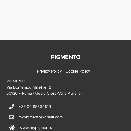
Back
PIGMENTO
To
Top
Privacy Policy
Cookie Policy
PIGMENTO
Via Domenico Millelire, 8
00136 – Roma (Metro Cipro-Valle Aurelia)
+39 06 69354156
mypigmento@gmail.com
www.mypigmento.it