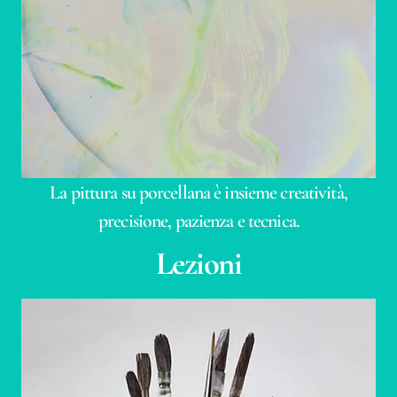
La pittura su porcellana è insieme creatività,
precisione, pazienza e tecnica.
Lezioni