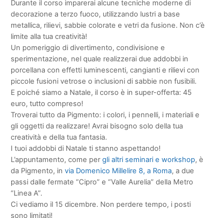
Durante il corso imparerai alcune tecniche moderne di
decorazione a terzo fuoco, utilizzando lustri a base
metallica, rilievi, sabbie colorate e vetri da fusione. Non c’è
limite alla tua creatività!
Un pomeriggio di divertimento, condivisione e
sperimentazione, nel quale realizzerai due addobbi in
porcellana con effetti luminescenti, cangianti e rilievi con
piccole fusioni vetrose o inclusioni di sabbie non fusibili.
E poiché siamo a Natale, il corso è in super-offerta: 45
euro, tutto compreso!
Troverai tutto da Pigmento: i colori, i pennelli, i materiali e
gli oggetti da realizzare! Avrai bisogno solo della tua
creatività e della tua fantasia.
I tuoi addobbi di Natale ti stanno aspettando!
L’appuntamento, come per
gli altri seminari e workshop
, è
da Pigmento, in
via Domenico Millelire 8, a Roma
, a due
passi dalle fermate “Cipro” e “Valle Aurelia” della Metro
“Linea A”.
Ci vediamo il 15 dicembre. Non perdere tempo, i posti
sono limitati!