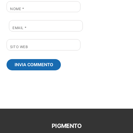
NOME
*
EMAIL
*
SITO WEB
Back
PIGMENTO
To