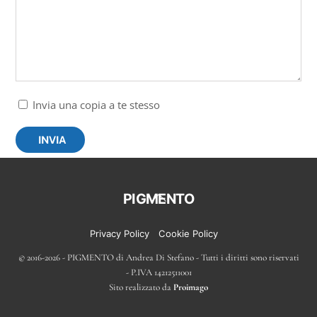
Invia una copia a te stesso
INVIA
Back
PIGMENTO
To
Top
Privacy Policy
Cookie Policy
© 2016-2026 - PIGMENTO di Andrea Di Stefano - Tutti i diritti sono riservati
- P.IVA 14212511001
Sito realizzato da
Proimago