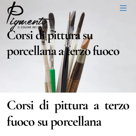
Skip
Men
to
content
Corsi di pittura su
porcellana a terzo fuoco
Corsi di pittura a terzo
fuoco su porcellana