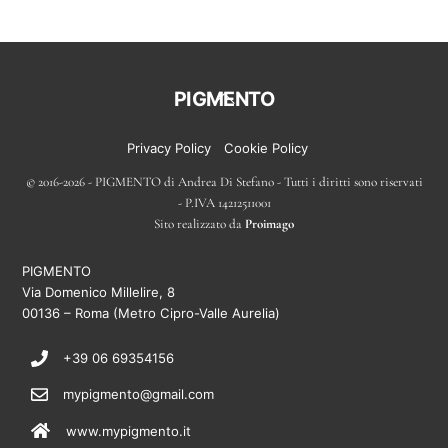
Back
PIGMENTO
To
Top
Privacy Policy
Cookie Policy
© 2016-2026 - PIGMENTO di Andrea Di Stefano - Tutti i diritti sono riservati
- P.IVA 14212511001
Sito realizzato da
Proimago
PIGMENTO
Via Domenico Millelire, 8
00136 – Roma (Metro Cipro-Valle Aurelia)
+39 06 69354156
mypigmento@gmail.com
www.mypigmento.it